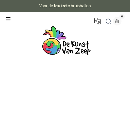
Voor de
leukste
bruisballen
0
Creëe
Kleur
r je
je
eigen
bad!