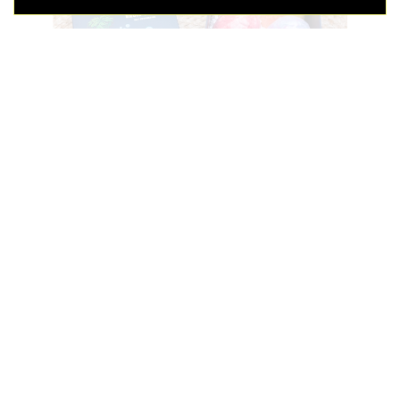
4 grote Dinosaurus Bruis-eieren met speelgoed in de Bruisbal
€
5,95
€ 16,95
Bestel
Meer producten bekijken